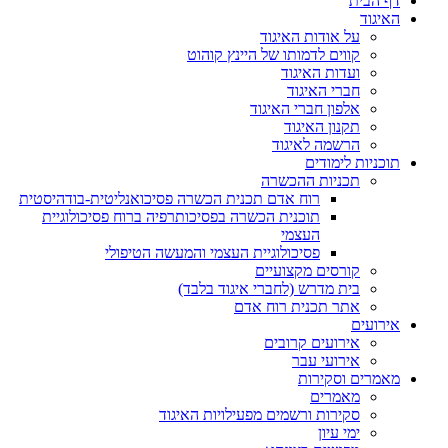
דף הבית
האיגוד
על אודות האיגוד
קווים לדמותו של היינץ קוהוט
ועדות האיגוד
חברי האיגוד
אלפון חברי האיגוד
תקנון האיגוד
הרשמה לאיגוד
תוכניות לימודים
תכניות ההכשרה
רוח אדם תכנית הכשרה פסיכואנליטית-בודהיסטית
תוכנית הכשרה בפסיכותרפיה ברוח פסיכולוגיית
העצמי
פסיכולוגיית העצמי והמעשה הטיפולי
קורסים מקצועיים
בית מדרש (לחברי איגוד בלבד)
אתר תכנית רוח אדם
אירועים
אירועים קרובים
אירועי עבר
מאמרים וסקירות
מאמרים
סקירות ורשמים מפעילויות האיגוד
ימי עיון