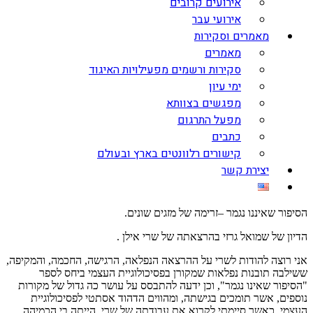
אירועים קרובים
אירועי עבר
מאמרים וסקירות
מאמרים
סקירות ורשמים מפעילויות האיגוד
ימי עיון
מפגשים בצוותא
מפעל התרגום
כתבים
קישורים רלוונטים בארץ ובעולם
יצירת קשר
הסיפור שאיננו נגמר –זרימה של מזגים שונים.
הדיון של שמואל גרזי בהרצאתה של שרי אילן .
אני רוצה להודות לשרי על ההרצאה הנפלאה, הרגישה, החכמה, והמקיפה,
ששילבה תובנות נפלאות שמקורן בפסיכולוגיית העצמי ביחס לספר
"הסיפור שאינו נגמר", וכן ידעה להתבסס על עושר כה גדול של מקורות
נוספים, אשר תומכים בגישתה, ומהווים הדהוד אסתטי לפסיכולוגיית
העצמי. כאשר סיימתי לקרוא את עבודתה של שרי, הייתה בי הכמיהה