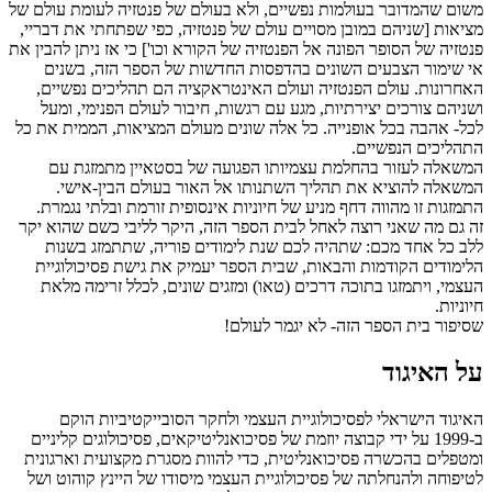
משום שהמדובר בעולמות נפשיים, ולא בעולם של פנטזיה לעומת עולם של
מציאות [שניהם במובן מסויים עולם של פנטזיה, כפי שפתחתי את דבריי,
פנטזיה של הסופר הפונה אל הפנטזיה של הקורא וכו'] כי אז ניתן להבין את
אי שימור הצבעים השונים בהדפסות החדשות של הספר הזה, בשנים
האחרונות. עולם הפנטזיה ועולם האינטראקציה הם תהליכים נפשיים,
ושניהם צורכים יצירתיות, מגע עם רגשות, חיבור לעולם הפנימי, ומעל
לכל- אהבה בכל אופנייה. כל אלה שונים מעולם המציאות, הממית את כל
התהליכים הנפשיים.
המשאלה לעזור בהחלמת עצמיותו הפגועה של בסטאיין מתמזגת עם
המשאלה להוציא את תהליך השתנותו אל האור בעולם הבין-אישי.
התמזגות זו מהווה דחף מניע של חיוניות אינסופית זורמת ובלתי נגמרת.
זה גם מה שאני רוצה לאחל לבית הספר הזה, היקר לליבי כשם שהוא יקר
ללב כל אחד מכם: שתהיה לכם שנת לימודים פוריה, שתתמזג בשנות
הלימודים הקודמות והבאות, שבית הספר יעמיק את גישת פסיכולוגיית
העצמי, ויתמזגו בתוכה דרכים (טאו) ומזגים שונים, לכלל זרימה מלאת
חיוניות.
שסיפור בית הספר הזה- לא יגמר לעולם!
על האיגוד
האיגוד הישראלי לפסיכולוגיית העצמי ולחקר הסובייקטיביות הוקם
ב-1999 על ידי קבוצה יוזמת של פסיכואנליטיקאים, פסיכולוגים קליניים
ומטפלים בהכשרה פסיכואנליטית, כדי להוות מסגרת מקצועית וארגונית
לטיפוחה ולהנחלתה של פסיכולוגיית העצמי מיסודו של היינץ קוהוט ושל