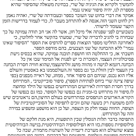
להמשיך ולקרוא את הגיגיה של שרי, בבחינת משאלה שהסיפור שהיא
מספרת לנו, יהיה סיפור שאינו נגמר.
אמקד את דברי בחוט שני העובר בספר ובעבודתה של שרי, ואהיה נאמן
רק לחוט השני הזה.אנסה לא להתרחב מעבר לו, כדי לעמוד בדרישות הזמן
הקצר שעומד לרשותי.
כשבועיים לפני שפנתה אלי מיכל חזן, אשר לה אני חב תודה עמוקה על כך
שבחרה בי להגיב לדבריה של שרי, שמעתי בהקשר אחר לחלוטין, כי
לאחרונה החליטו מספר הוצאות ספרים להדפיס את הספר "הסיפור שאינו
נגמר" ללא ההבחנה של שני הצבעים, בהם מודפס הספר.
חשבתי אז, כי ההחלטה הזו חושפת תובנה עמוקה, שהיא בבסיס גישת
פסיכולוגיית העצמי, הסוברת כי יש לפנות אל המימד שבו אין כל
הבחנה.דוגמא לגישה זו מהווה מושג זולתהעצמי,שהוא חוויה חסרת הבחנה
בין העצמי לבין הזולת.כך גם בספר זה.העולםממנו בא באסטיין והעולם
אליו הוא נכנס, שניהם הם סיפור אחד , ממוזג, של ראייה מבפנים (כפי
שיפה ציינה שרי ביחס לפתיחת הספר), סיפור סובייקטיבי , המתייחס
בדרך חסרת הפרדות לאירועים המתרחשים בנפשו של הילד ומחוצה
לו.סיפור זה מתרחש בו-זמנית גם בנפשו של הסופר, כמו גם בנפשו של
הקורא.הארועים הנתפסים כמתרחשים בעולם החיצון,הם נראטיבים שיש
להם משמעת רק בשעה שהם זוכים לתפיסה של הסובייקטיביות של
הצופה, החווה עצמו חלק מן הנצפה, ועל כן הוא מושפע ומשפיע במידה
זהה על המתרחש.
התפיסה בדבר תלות הגומלין שבין התופעות, היא מנת חלקם של
פילוסופיות נוספות.כזו היא הפילוסופיה הבודהיסטית.בגישה הבודהיסטית
נמצא שהעולם הוא מערכת דינמית של השתנות מתמדת, שבה כל
הדברים מופיעים ונעלמים ,והופעתם של הדברים, בדיוק כמו השתנותם