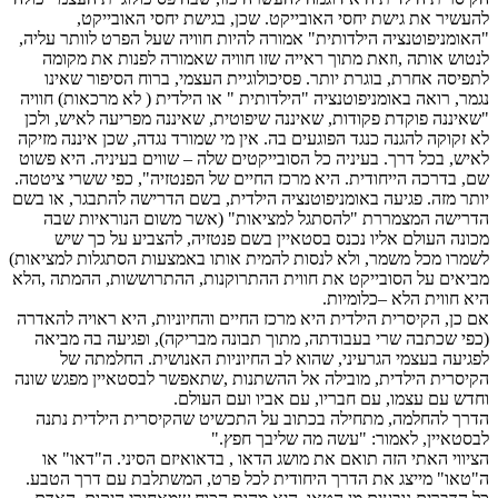
להעשיר את גישת יחסי האובייקט. שכן, בגישת יחסי האובייקט,
"האומניפוטנציה הילדותית" אמורה להיות חוויה שעל הפרט לוותר עליה,
לנטוש אותה ,וזאת מתוך ראייה שזו חוויה שאמורה לפנות את מקומה
לתפיסה אחרת, בוגרת יותר. פסיכולוגיית העצמי, ברוח הסיפור שאינו
נגמר, רואה באומניפוטנציה "הילדותית " או הילדית ( לא מרכאות) חוויה
"שאיננה פוקדת פקודות, שאיננה שיפוטית, שאיננה מפריעה לאיש, ולכן
לא זקוקה להגנה כנגד הפוגעים בה. אין מי שמורד נגדה, שכן איננה מזיקה
לאיש, בכל דרך. בעיניה כל הסובייקטים שלה – שווים בעיניה. היא פשוט
שם, בדרכה הייחודית. היא מרכז החיים של הפנטזיה", כפי ששרי ציטטה.
יותר מזה. פגיעה באומניפוטנציה הילדית, בשם הדרישה להתבגר, או בשם
הדרישה המצמררת "להסתגל למציאות" (אשר משום הנוראיות שבה
מכונה העולם אליו נכנס בסטאיין בשם פנטזיה, להצביע על כך שיש
לשמרו מכל משמר, ולא לנסות להמית אותו באמצעות הסתגלות למציאות)
מביאים על הסובייקט את חווית ההתרוקנות, ההתרוששות, ההמתה ,הלא
היא חווית הלא –כלומיות.
אם כן, הקיסרית הילדית היא מרכז החיים והחיוניות, היא ראויה להאדרה
(כפי שכתבה שרי בעבודתה, מתוך תבונה מבריקה), ופגיעה בה מביאה
לפגיעה בעצמי הגרעיני, שהוא לב החיוניות האנושית. החלמתה של
הקיסרית הילדית, מובילה אל ההשתנות ,שתאפשר לבסטאיין מפגש שונה
וחדש עם עצמו, עם חבריו, עם אביו ועם העולם.
הדרך להחלמה, מתחילה בכתוב על התכשיט שהקיסרית הילדית נתנה
לבסטאיין, לאמור: "עשה מה שליבך חפץ."
הציווי האתי הזה תואם את מושג הדאו , בדאואיזם הסיני. ה"דאו" או
ה"טאו" מייצג את הדרך היחודית לכל פרט, המשתלבת עם דרך הטבע.