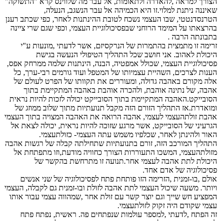
הצורך למראה ,להאדרה ולתאומות, אל עבר מה שלווינס קרא "התשוקה"
שאיננה ניתנת למלוי.זו היא הכמיהה אל עבר הנשגב, הנעלה,
הטרנסדנטטי, שבו העצמי נשכח לטובת ההינתנות לאחר, כפי שכתב רענן
בהרצאתו על המימד הרוחני שבפסיכולוגיית העצמי, וכפי שגם שרי ציינה
בתבונתה הרבה .
זרימה זו מתמצית בהתמרות של הנרקסיזם, אשר לדעתי ,מונעות ע"י
היכולת לאהוב. אני חושב שכל התהליך הטיפולי הנעשה בגישת
פסיכולוגיית העצמי, שכולל אמפטיה, הבנה, הינתנות שלמה ממרחק אפס,
הענות לצרכים, השהיית עצמיותו של המטפל ועוד גורמים רבי-ערך, כל
אלה מקורם באהבה גדולה, ומעוררים את תקוותו של הפרט לעולם של
אהבה, של נתינה אוהבת, ולהכרה אוהבת באהבה המתקיימת בתוך
הסובייקט.האהבה המתקיימת בתוך הסובייקט יכולה לזכות להיות נראית
ומואדרת.אז התהליך הזורם הזה מקבל תנועתיות מתוך שלוב ממוזג של
אהבת זולתהעצמי לעצמי, אהבה הרואה את האהבה המצויה בתוך העצמי
הגרעיני של הסובייקט, אשר מרגע שזוכה להיות נראית, יכולה לצאת אל
האור ולהינתן לאחר, שכלפיו משמש עתה העצמי- כזולתעצמי.
התהליך המורכב הזה, זורם בתנועתיות שתחילתה קבלה של רגשות אהבה
מזולתהעצמי, המשכו התעוררות הצורך כחוויה מודעת,וזו מתפתחת אל
היכולת לתת אהבה לעצמי אחר.תנועה זו מתרחשת בהקשר של
פסיכולוגיה של אדם אחד.
אולם ,בו-זמנית ,הזרימה הזו פותחת פתח לפסיכולוגיה של שני אנשים
ויותר. משעה שיכול העצמי לתת אהבה לזולת ובו-זמנית גם לקבלה, העצמי
המפציע חש שייך וגם יוצר קשר עם זולת אחר ,שמהווה עצמי עבור אותו
עצמי שקודם היה זקוק לזולתעצמי.
זה הפתח ,לדעתי ,למספר עולמות שנפתחים פה. ראשית, נפתח פתח