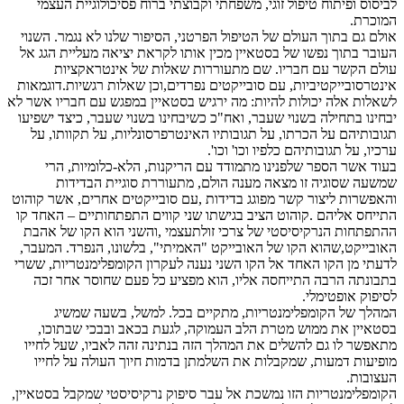
לביסוס ופיתוח טיפול זוגי, משפחתי וקבוצתי ברוח פסיכולוגיית העצמי
המוכרת.
אולם גם בתוך העולם של הטיפול הפרטני, הסיפור שלנו לא נגמר. השנוי
העובר בתוך נפשו של בסטאיין מכין אותו לקראת יציאה מעליית הגג אל
עולם הקשר עם חבריו. שם מתעוררות שאלות של אינטראקציות
אינטרסובייקטיביות, עם סובייקטים נפרדים,וכן שאלות רגשיות.דוגמאות
לשאלות אלה יכולות להיות: מה ירגיש בסטאיין במפגש עם חבריו אשר לא
יבחינו בתחילה בשנוי שעבר, ואח"כ כשיבחינו בשנוי שעבר, כיצד ישפיעו
תגובותיהם על הכרתו, על תגובותיו האינטרפרסונליות, על תקוותו, על
ערכיו, על תגובותיהם כלפיו וכו' וכו'.
בעוד אשר הספר שלפנינו מתמודד עם הריקנות, הלא-כלומיות, הרי
שמשעה שסוגיה זו מצאה מענה הולם, מתעוררת סוגיית הבדידות
והאפשרות ליצור קשר מפוגג בדידות ,עם סובייקטים אחרים, אשר קוהוט
התייחס אליהם .קוהוט הציב בגישתו שני קווים התפתחותיים – האחד קו
ההתפתחות הנרקיסיסטי של צרכי זולתעצמי ,והשני הוא הקו של אהבת
האובייקט,שהוא הקו של האובייקט "האמיתי", בלשונו, הנפרד. המעבר,
לדעתי מן הקו האחד אל הקו השני נענה לעקרון הקומפלימנטריות, ששרי
בתבונתה הרבה התייחסה אליו, הוא מפציע כל פעם שחוסר אחר זכה
לסיפוק אופטימלי.
המהלך של הקומפלימנטריות, מתקיים בכל. למשל, בשעה שמשיג
בסטאיין את ממוש מטרת הלב העמוקה, לגעת בכאב ובבכי שבתוכו,
מתאפשר לו גם להשלים את המהלך הזה בנתינה זהה לאביו, שעל לחייו
מופיעות דמעות, שמקבלות את השלמתן בדמות חיוך העולה על לחייו
העצובות.
הקומפלימנטריות הזו נמשכת אל עבר סיפוק נרקיסיסטי שמקבל בסטאיין,