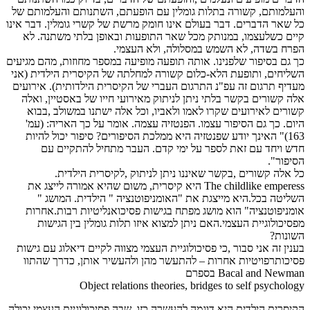
והעלמותם, קשורה בתלות גומלין עם הופעתם, השתנותם והעלמותם של
כל שאר הדברים. דבר בעולם אינו חומק מרשת של קשרי גומלין. דבר אינו
קיים כשלעצמו, במנותק מכל שאר התופעות ובאופן בלתי משתנה. לא
הפרח בשדה, לא השמש במסלולה, ולא העצמי.
כך גם בסיפור שלפנינו. אותה תופעה מופיעה במספר מחוזות, מהם מגיעים
השליחים, ותופעת הלא-כלום קשורה למחלתה של הקיסרית הילדית (אני
מעדיף תרגום זה עפ"נ התרגום העברי של הקיסרית הילדותית). אירועים
אלה קשורים בקשר בלתי ניתן לניתוק מאירועי חייו של באסטיין, ואלה
קשורים לאירועים שקרו לאמו ולאביו, וכל אלה ישתנו במשולב ,בבוא
היום. כך גם הסיפור עצמו. הפנטזיה עצמה. אומר על כך האריה: (עמ'
163)" האינך יודע שפנטזיה היא ממלכת הסיפורים? סיפור יכול להיות
חדש ויחד עם זאת לספר על ימי קדם. העבר מתחיל להתקיים עם
הסיפור".
כל אלה קשורים ,בקשר שאיננו ניתן לניתוק ,לקיסרית הילדית.
The childlike emperess היא קיסרית, משום שהיא אמורה לייצג את
השליטה בכל.היא מייצגת את "האומניפוטנציה " הילדית. המושג "
אומניפוטנציה" הוא מושג מפתח בגישות פסיכואנליטיות רבות.אחרות
מפסיכולוגיית העצמי.האם ניתן למצוא איזו תלות גומלין בין הגישות
השונות?
בענין זה אני סבור ,כי פסיכולוגיית העצמי מצווה לקיים דיאלוג עם גישות
פסיכותרפויטיות אחרות – להתעשר מהן ולהעשיר אותן, כדרך שהתוו
Bacal and Newman בספרם
Object relations theories, bridges to self psychology
הקיסרית הילדית היא דוגמה להעשרה כזו, שבה פסיכולוגיית העצמי יכולה