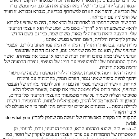
כל הדברים נובעים מן הטאו. היא מהות הכוח שמאחורי היקום. האדם
המאוזן פועל יחד עם כוחו של הטאו המניע את העולם, המתממש ברוח
של הבריאה, והופך את האדם למשתתף בבריאה, כנברא וכבורא. זו חוויה
של הרמוניה עם הבריאה.
ברב שיח שהשתתפתי בו לאחרונה על הדאואיזם, היה מי שהציע לקרוא
לדאו- שמשמעותו היא "דרך"- בשם מזג. המזג שלי הוא העצמי הגרעיני
שלי. ההצעה הזאת נראתה לי מאוד, משום שפה, כמו גם בשם החדש
שניתן לקיסרית הילדית, השם החדש מפגיש אותנו ,
מזוית שונה ,עם אותו התהליך. המזג הוא המזג עמו אנחנו נולדים, העצמי
הגרעיני שלנו, הוא גם כל מה שמתמזג עמו, הוא גם ההבנה שהעצמי
הגרעיני שלנו ממזג בתוכו חוויות רבות שתרמו או עכבו את צמיחתו, ואשר
מתוך התמזגותם של זולתיהעצמי עם המזג של העצמי, נוצרת הרמוניה של
זרימה מלאת חיוניות.
זרימה זו היא זרימה אינסופית ,שאמורה להיות מושבת בשעה שהסיפור
ייהפך להיות סיפור שאינו נגמר, הזורם תמיד, בהרמוניה עם זרימות
אחרות, הקשורות בקשר גומלין זה עם זה. זהו, לדעתי ,מהותו של העצמי
הגרעיני, אשר ביחס אליו ציטטה שרי את קוהוט ,שאמר שהילד הלא
פסיכוטי הצליח לשמור על שיור משמעותי מהעצמי הגרעיני שלו בחיים,
ובאופן זה להשאר מסוגל להגיב, פוטנציאלית לפחות, להזדמנויות חדשות
לגדילה נוספת… במונחים אנושיים יומיומיים ניתן לומר כי הוא מעולם לא
איבד תקווה".
התקווה הזו מקורה באפשרות של "עשה מה שחפץ ליבך"( do what you
wish)
ה- wish הזה, שהוא במהותו הדאו, העצמי הגרעיני, זורם, לדעתי, מן
האפשרות של התמודדות עם צרכי העצמי הנענים לעקרון של חוסר, כמו