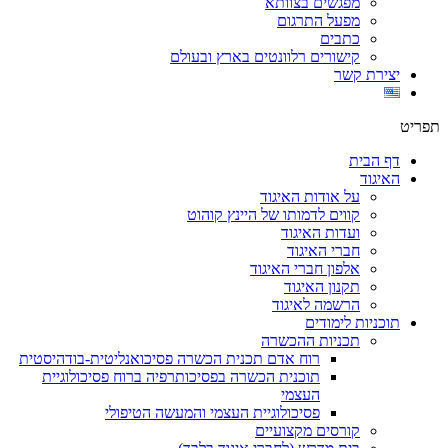
מפגשים בצוותא
מפעל התרגום
כתבים
קישורים רלוונטים בארץ ובעולם
יצירת קשר
תפריט
דף הבית
האיגוד
על אודות האיגוד
קווים לדמותו של היינץ קוהוט
ועדות האיגוד
חברי האיגוד
אלפון חברי האיגוד
תקנון האיגוד
הרשמה לאיגוד
תוכניות לימודים
תכניות ההכשרה
רוח אדם תכנית הכשרה פסיכואנליטית-בודהיסטית
תוכנית הכשרה בפסיכותרפיה ברוח פסיכולוגיית
העצמי
פסיכולוגיית העצמי והמעשה הטיפולי
קורסים מקצועיים