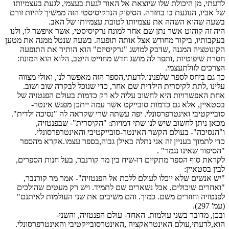
לדעתי, מן היכולת שלו שיוצאת אל האור לגעת בעצמי, לגעת בעצמיותו
של אביו, הנוגעת בו בחזרה. הסיפוק הנרקיסיסטי הזה ממשיך להיות זורם
בשעה שהוא השהה את עצמיותו לטובת עצמיותו של האב.
היה זה קוהוט אשר נתן שם אחר למונח נרקיסיסטי, אשר איפשר לו, ולנו
בעקבותיו, ביקור מחודש אצל אותה תופעה. בשעה שנטל ממנה את מטען
הקונוטציה המגנה ,שדבק למושג "נרקיסיזם" הוא הותיר את התופעה
חסרת שיפוטיות ,ותפר לה מושג חדש מחוייט היטב, הלוא הוא המונח:
הצרכים לזולתעצמי.
כך גם ביחס לספר שלפנינו.לדעתי,הספר הזה מאפשר לנו, ואולי מצווה
עלינו ,לתת לקיסרית הילדית שם אחר, כדי שנוכל לבקרה שוב ושוב.
אחת האפשרויות היא לחשוב עליה לא רק כדמות בעולם הפנטזיה של
בסטאיין, אלא גם כדמות סובייקט אשר עמה ייתכן מפגש אינטר-
סובייקטיבי ואינטרפרסונלי. יפה עשתה שרי שקראה לה "נסיכה ילדית".
מכאן ניתן לחשוב שיש לנו שתי דמויות: "הקיסרית"- שבפנטזיה,
ו"הנסיכה"- בעולם הקשר האינטר-סובייקטיבי והאינטרפרסונלי.
כדי לתמוך בעניין זה אני נתלה באילן גבוה,בספר עצמו.אקרא מהספר
"הסיפור שאינו נגמר" .
לקראת סוף הספר מתקיים דו-שיח בין מר קורנבר, בעל חנות הספרים,
לבין בסטאיין:
"יש אנשים שלא יוכלו לעולם ללכת אל הפנטזיה"- אמר מר קורנבר,
"ואחרים שיכולים, אבל נשארים שם לתמיד. ויש רק מעטים שהולכים
לפנטזיה וחוזרים משם. כמוך. והם משיבים את שני העולמות לאיתנם"
(עמ' 297).
ובכן, מדובר בשני עולמות. האחד- עולם הפנטזיה, והשני-
הוא,לדעתי,עולם האינטראקציה ,האינטרסובייקטיבי והאינטרפרסונלי.